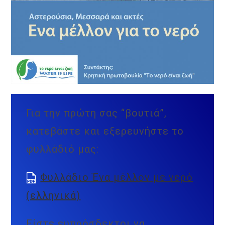
Για την πρώτη σας “βουτιά”,
κατεβάστε και εξερευνήστε το
φυλλάδιό μας:
Φυλλάδιο Ένα μέλλον με νερό
(ελληνικά)
Είστε ευπρόσδεκτοι να