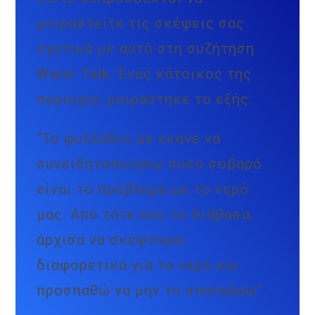
μοιραστείτε τις σκέψεις σας
σχετικά με αυτό στη συζήτηση
Water Talk. Ένας κάτοικος της
περιοχής μοιράστηκε το εξής:
“Το φυλλάδιο με έκανε να
συνειδητοποιήσω πόσο σοβαρό
είναι το πρόβλημα με το νερό
μας. Από τότε που το διάβασα,
άρχισα να σκέφτομαι
διαφορετικά για το νερό και
προσπαθώ να μην το σπαταλάω”.