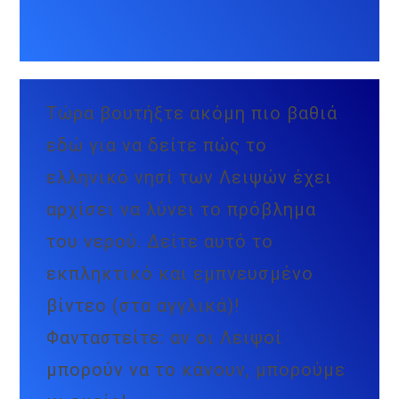
Τώρα βουτήξτε ακόμη πιο βαθιά
εδώ για να δείτε πώς το
ελληνικό νησί των Λειψών έχει
αρχίσει να λύνει το πρόβλημα
του νερού. Δείτε αυτό το
εκπληκτικό και εμπνευσμένο
βίντεο (στα αγγλικά)!
Φανταστείτε: αν οι Λειψοί
μπορούν να το κάνουν, μπορούμε