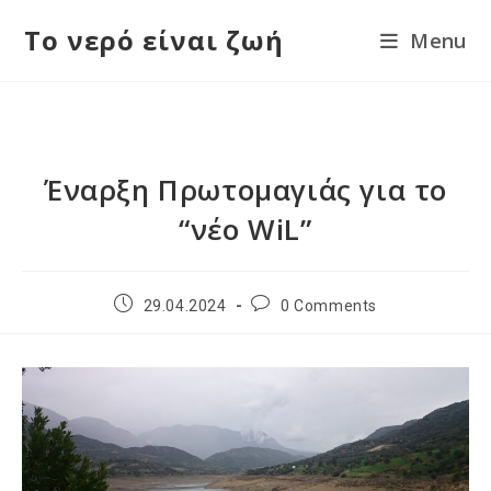
Skip
Το νερό είναι ζωή
Menu
to
content
Έναρξη Πρωτομαγιάς για το
“νέο WiL”
Post
Post
29.04.2024
0 Comments
published:
comments: