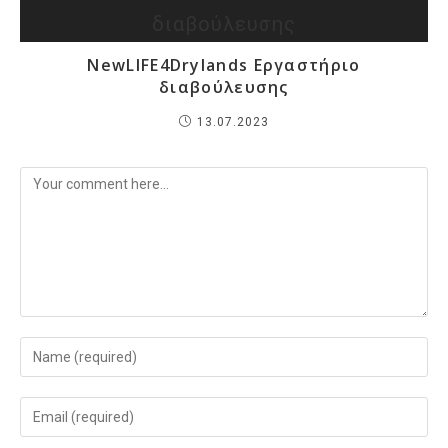
NewLIFE4Drylands Εργαστήριο
διαβούλευσης
13.07.2023
Comment
Enter
your
name
Enter
or
your