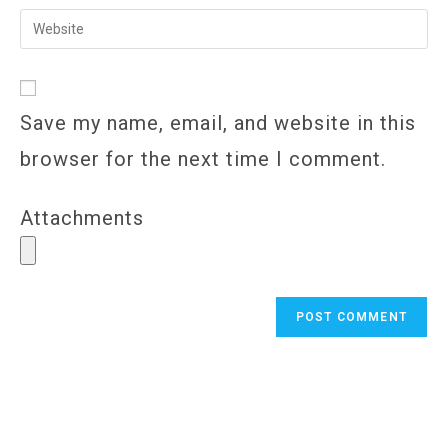
username
email
Enter
to
address
your
comment
to
website
comment
URL
Save my name, email, and website in this
(optional)
browser for the next time I comment.
Attachments